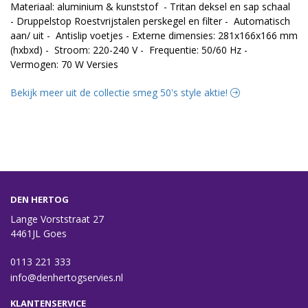
Materiaal: aluminium & kunststof - Tritan deksel en sap schaal
- Druppelstop Roestvrijstalen perskegel en filter - Automatisch
aan/ uit - Antislip voetjes - Externe dimensies: 281x166x166 mm
(hxbxd) - Stroom: 220-240 V - Frequentie: 50/60 Hz -
Vermogen: 70 W Versies
Bekijk meer uit de collectie smeg 50's style aktie!
DEN HERTOG
Lange Vorststraat 27
4461JL Goes
0113 221 333
info@denhertogservies.nl
KLANTENSERVICE