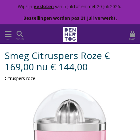
Wij zijn
gesloten
van 5 Juli tot en met 20 Juli 2026.
Bestellingen worden pas 21 Juli verwerkt.
MAND
ZOEKEN
MENU
Smeg Citruspers Roze €
169,00 nu € 144,00
Citruspers roze