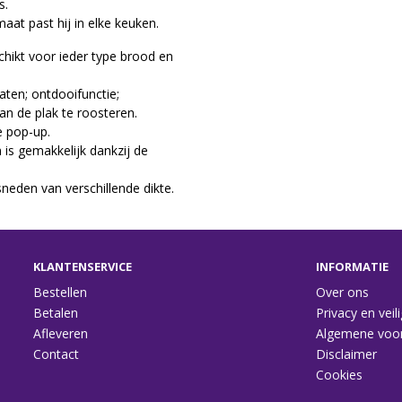
voor twee sneetjes.
hij in elke keuken.
chikt voor ieder type brood en
aten; ontdooifunctie;
an de plak te roosteren.
e pop-up.
s gemakkelijk dankzij de
neden van verschillende dikte.
KLANTENSERVICE
INFORMATIE
Bestellen
Over ons
Betalen
Privacy en veil
Afleveren
Algemene voo
Contact
Disclaimer
Cookies