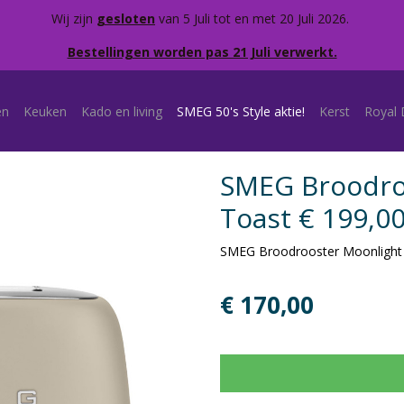
Wij zijn
gesloten
van 5 Juli tot en met 20 Juli 2026.
Bestellingen worden pas 21 Juli verwerkt.
en
Keuken
Kado en living
SMEG 50's Style aktie!
Kerst
Royal 
SMEG Broodroo
Toast € 199,00
SMEG Broodrooster Moonlight 
€ 170,00