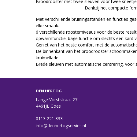
Broodrooster met twee sleuven 
Dankzij het compacte formaat past 
Met verschillende bruiningsstanden en functies ges
elke smaak.
6 verschillende roosterniveaus voor de beste result
opwarmfunctie; bagelfunctie om slechts één kant v
Geniet van het beste comfort met de automatisch
De binnenkant van het broodrooster schoonmaken i
kruimellade.
Brede sleuven met automatische centrering, voor s
DEN HERTOG
Lange Vorststraat 27
4461JL Goes
0113 221 333
info@denhertogservies.nl