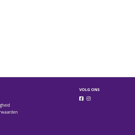
VOLG ONS
igheid
rwaarden