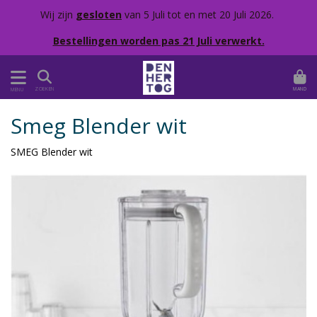
Wij zijn
gesloten
van 5 Juli tot en met 20 Juli 2026.
Bestellingen worden pas 21 Juli verwerkt.
MAND
ZOEKEN
MENU
Smeg Blender wit
SMEG Blender wit