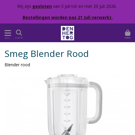
Wij zijn
gesloten
van 5 Juli tot en met 20 Juli 2026.
Bestellingen worden pas 21 Juli verwerkt.
MAND
ZOEKEN
MENU
Smeg Blender Rood
Blender rood