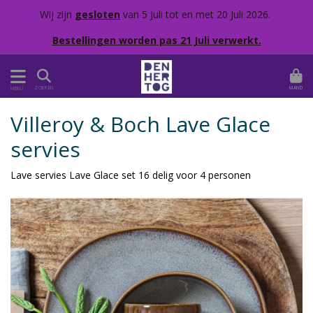
Wij zijn
gesloten
van 5 Juli tot en met 20 Juli 2026.
Bestellingen worden pas 21 Juli verwerkt.
MAND
ZOEKEN
MENU
Villeroy & Boch Lave Glace
servies
Lave servies Lave Glace set 16 delig voor 4 personen