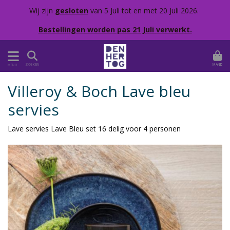
Wij zijn
gesloten
van 5 Juli tot en met 20 Juli 2026.
Bestellingen worden pas 21 Juli verwerkt.
MAND
ZOEKEN
MENU
Villeroy & Boch Lave bleu
servies
Lave servies Lave Bleu set 16 delig voor 4 personen