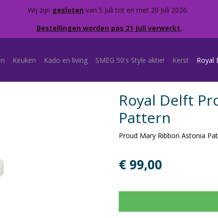
Wij zijn
gesloten
van 5 Juli tot en met 20 Juli 2026.
Bestellingen worden pas 21 Juli verwerkt.
en
Keuken
Kado en living
SMEG 50's Style aktie!
Kerst
Royal 
Royal Delft P
Pattern
Proud Mary Ribbon Astonia Pat
€ 99,00