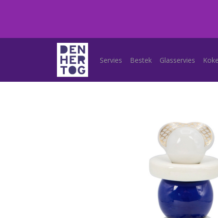
Servies
Bestek
Glasservies
Kok