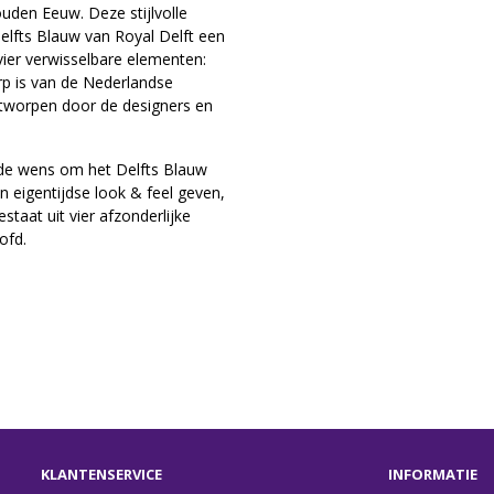
uden Eeuw. Deze stijlvolle
Delfts Blauw van Royal Delft een
vier verwisselbare elementen:
erp is van de Nederlandse
tworpen door de designers en
de wens om het Delfts Blauw
n eigentijdse look & feel geven,
taat uit vier afzonderlijke
oofd.
KLANTENSERVICE
INFORMATIE