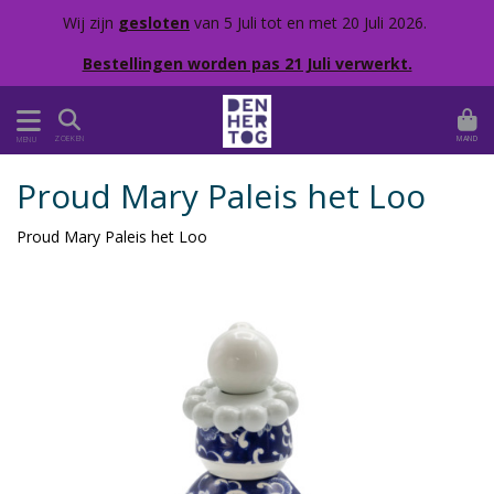
Wij zijn
gesloten
van 5 Juli tot en met 20 Juli 2026.
Bestellingen worden pas 21 Juli verwerkt.
MAND
ZOEKEN
MENU
Proud Mary Paleis het Loo
Proud Mary Paleis het Loo