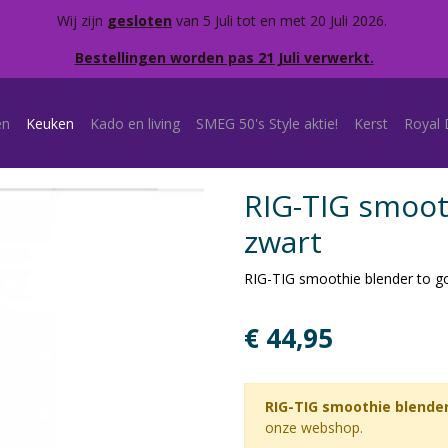
Wij zijn
gesloten
van 5 Juli tot en met 20 Juli 2026.
Bestellingen worden pas 21 Juli verwerkt.
en
Keuken
Kado en living
SMEG 50's Style aktie!
Kerst
Royal 
RIG-TIG smoot
zwart
RIG-TIG smoothie blender to g
€ 44,95
RIG-TIG smoothie blender
onze webshop.