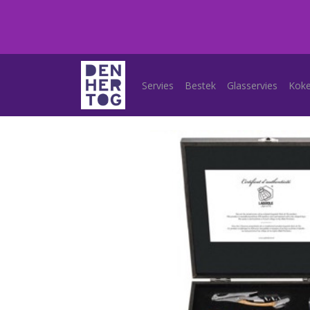
Servies
Bestek
Glasservies
Kok