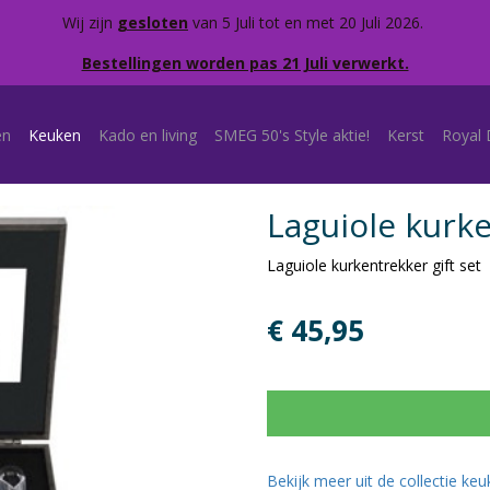
Wij zijn
gesloten
van 5 Juli tot en met 20 Juli 2026.
Bestellingen worden pas 21 Juli verwerkt.
en
Keuken
Kado en living
SMEG 50's Style aktie!
Kerst
Royal 
Laguiole kurke
Laguiole kurkentrekker gift set
€ 45,95
Bekijk meer uit de collectie ke