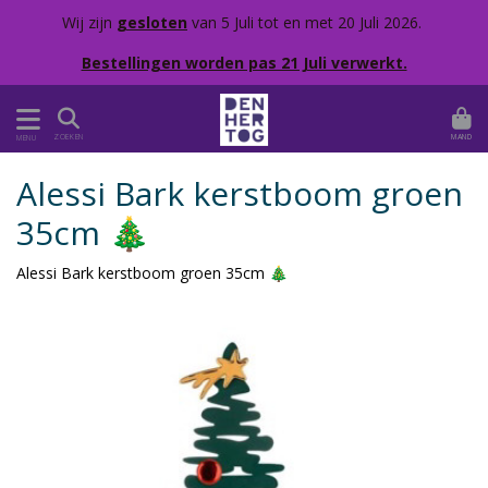
Wij zijn
gesloten
van 5 Juli tot en met 20 Juli 2026.
Bestellingen worden pas 21 Juli verwerkt.
MAND
ZOEKEN
MENU
Alessi Bark kerstboom groen
35cm 🎄
Alessi Bark kerstboom groen 35cm 🎄