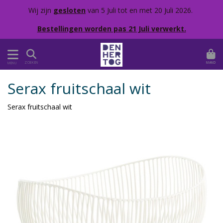
Wij zijn
gesloten
van 5 Juli tot en met 20 Juli 2026.
Bestellingen worden pas 21 Juli verwerkt.
MAND
ZOEKEN
MENU
Serax fruitschaal wit
Serax fruitschaal wit