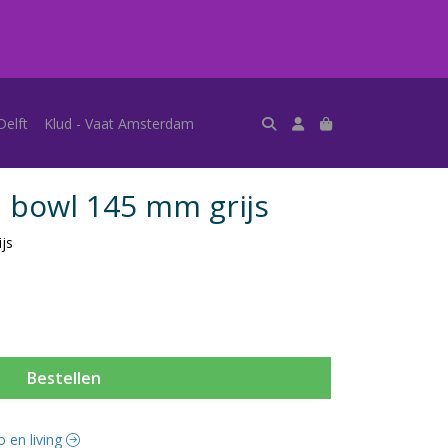
Delft
Klud - Vaat Amsterdam
a bowl 145 mm grijs
js
Bestellen
o en living