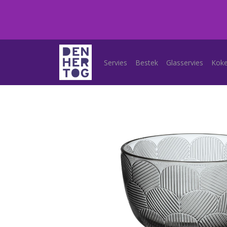
Servies
Bestek
Glasservies
Kok