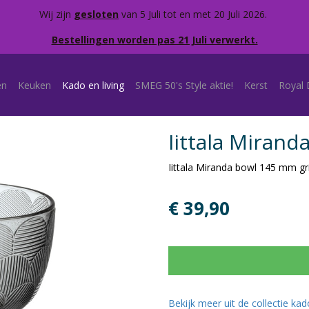
Wij zijn
gesloten
van 5 Juli tot en met 20 Juli 2026.
Bestellingen worden pas 21 Juli verwerkt.
en
Keuken
Kado en living
SMEG 50's Style aktie!
Kerst
Royal 
Iittala Mirand
Iittala Miranda bowl 145 mm gri
€ 39,90
Bekijk meer uit de collectie kad