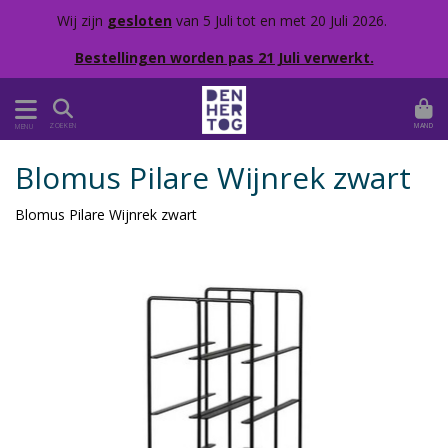
Wij zijn
gesloten
van 5 Juli tot en met 20 Juli 2026.
Bestellingen worden pas 21 Juli verwerkt.
MAND
ZOEKEN
MENU
Blomus Pilare Wijnrek zwart
Blomus Pilare Wijnrek zwart