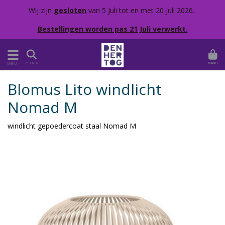
Wij zijn
gesloten
van 5 Juli tot en met 20 Juli 2026.
Bestellingen worden pas 21 Juli verwerkt.
MAND
ZOEKEN
MENU
Blomus Lito windlicht
Nomad M
windlicht gepoedercoat staal Nomad M