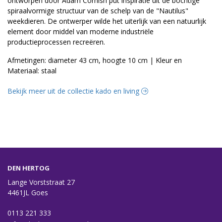
ontworpen door Adam Cornish put inspiratie uit de bochtige
spiraalvormige structuur van de schelp van de "Nautilus"
weekdieren. De ontwerper wilde het uiterlijk van een natuurlijk
element door middel van moderne industriële
productieprocessen recreëren.
Afmetingen: diameter 43 cm, hoogte 10 cm | Kleur en
Materiaal: staal
Bekijk meer uit de collectie kado en living
DEN HERTOG
Lange Vorststraat 27
4461JL Goes
0113 221 333