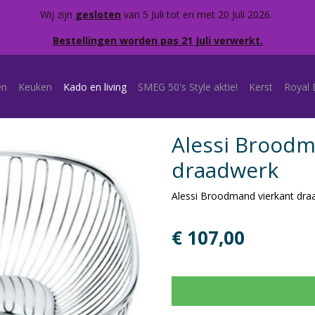
Wij zijn
gesloten
van 5 Juli tot en met 20 Juli 2026.
Bestellingen worden pas 21 Juli verwerkt.
en
Keuken
Kado en living
SMEG 50's Style aktie!
Kerst
Royal 
Alessi Broodm
draadwerk
Alessi Broodmand vierkant dra
€ 107,00